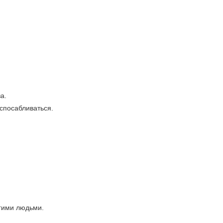
а.
испосабливаться.
угими людьми.