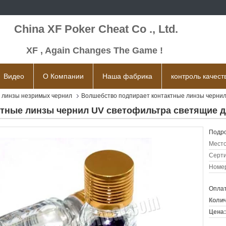
China XF Poker Cheat Co ., Ltd.
XF , Again Changes The Game !
Видео
О Компании
Наша фабрика
контроль качест
 линзы незримых чернил
Волшебство подпирает контактные линзы чернил
тные линзы чернил UV светофильтра светящие д
Подро
Место
Серт
Номер
Оплат
Колич
Цена: