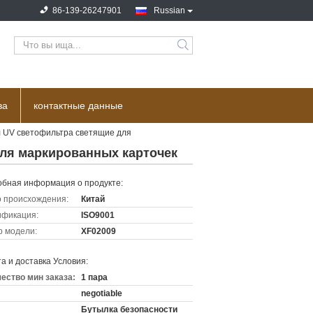
86-139-26247901
Russian
ва
контактные данные
 UV светофильтра светящие для
ля маркированных карточек
бная информация о продукте:
 происхождения:
Китай
ификация:
ISO9001
 модели:
XF02009
а и доставка Условия:
ество мин заказа:
1 пара
negotiable
Бутылка безопасности