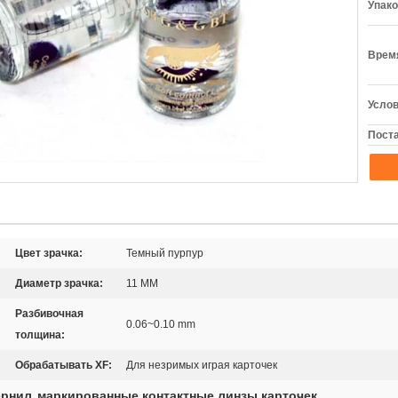
Упако
Время
Услов
Поста
Цвет зрачка:
Темный пурпур
Диаметр зрачка:
11 MM
Разбивочная
0.06~0.10 mm
толщина:
Обрабатывать XF:
Для незримых играя карточек
ернил
маркированные контактные линзы карточек
,