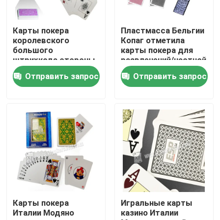
О нас
Карты покера
Пластмасса Бельгии
королевского
Копаг отметила
большого
карты покера для
Экскурсия по заводу
штрихкода стороны
развлечений/частной
размера номера
вечеринки
Отправить запрос
Отправить запрос
широкого
маркированные для
Контроль качества
упредителя покера
Свяжитесь с нами
Новости
Запросите цитату
Карты покера
Игральные карты
Италии Модяно
казино Италии
Незримые играя карточки