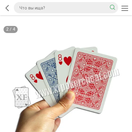
2
/
4