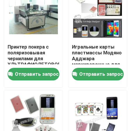
Принтер покера с
Игральные карты
поляризовывая
пластмассы Модяно
чернилами для
Адджара
УЛЬТРАФИОЛЕТОВОГО
маркированные для
анализатора покера
читателя
Отправить запрос
Отправить запрос
контактных линзов
анализатора блока
развертки покера
Домой
Продукты
Видеозаписи