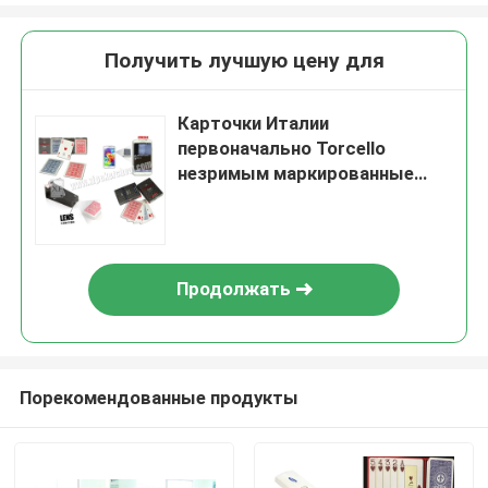
Получить лучшую цену для
Карточки Италии
первоначально Torcello
незримым маркированные
покером играя в игре Em
Омахи владением Техас
Продолжать
Порекомендованные продукты