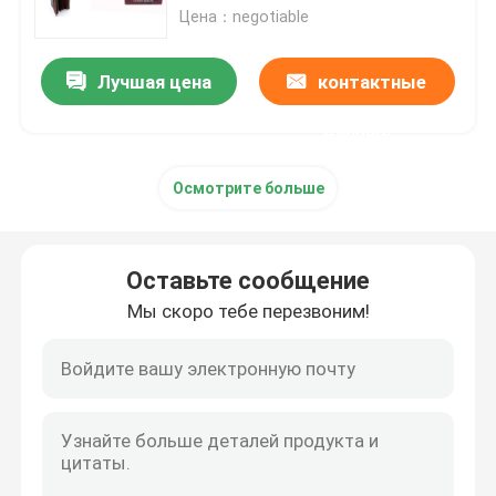
Цена：negotiable
Контактные линзы незримых чернил
Лучшая цена
контактные
Стекла перспективы
данные
Осмотрите больше
Анализатор покера
Блок развертки покера
Оставьте сообщение
Мы скоро тебе перезвоним!
Плашки казино волшебные
Приборы казино обжуливая
Маркированные карточки покера