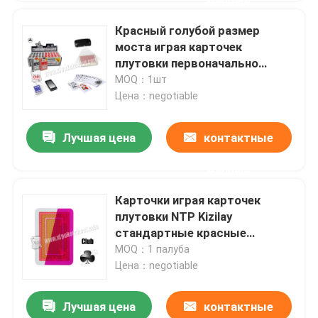
Красный голубой размер
моста играя карточек
плутовки первоначально
бумаги для анализатора
MOQ：1шт
покера
Цена：negotiable
Лучшая цена
контактные
данные
Карточки играя карточек
плутовки NTP Kizilay
стандартные красные
маркированные
MOQ：1 палуба
Цена：negotiable
Лучшая цена
контактные