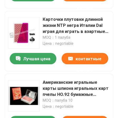
данные
Карточки плутовки длинной
жизни NTP негра Италии Dal
играя для играть в азартные
игры
MOQ：1 палуба
Цена：negotiable
Лучшая цена
контактные
данные
Американские игральные
карты шпиона игральных карт
пчелы НО.92 бумажные
маркированные невидимые
MOQ：палуба 10
обжуливая
Цена：negotiable