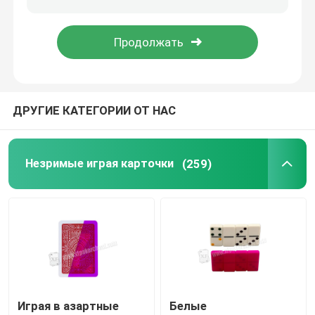
Програмное обеспечение анализа покера
Прибор плутовки покера
ДРУГИЕ КАТЕГОРИИ ОТ НАС
Играя в азартные игры упорки
Незримые играя карточки
(259)
Играя в азартные игры вспомогательное оборудова
Играя в азартные
Белые