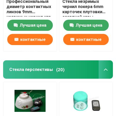
Профессиональный
Стекла незримых
диаметр контактных
чернил покера 6mm
линзов 9mm
карточек плутовки
незримых чернил игр
азартной игры
покера
маркированные UV
Лучшая цена
Лучшая цена
для глаз Брайна
контактные
контактные
данные
данные
Стекла перспективы
(20)