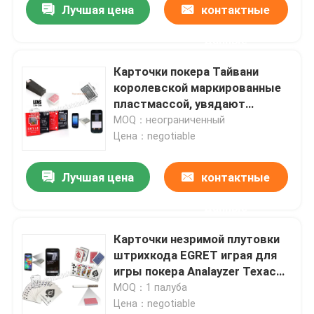
Лучшая цена
контактные
данные
Карточки покера Тайвани
королевской маркированные
пластмассой, увядают
упорные обжуливая играя
MOQ：неограниченный
карточки
Цена：negotiable
Лучшая цена
контактные
данные
Домой
Карточки незримой плутовки
штрихкода EGRET играя для
Продукты
игры покера Analayzer Техас
Holdem покера
MOQ：1 палуба
Цена：negotiable
Видеозаписи