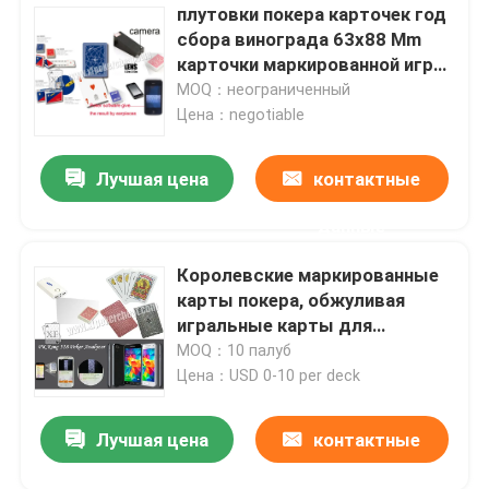
плутовки покера карточек год
сбора винограда 63x88 Mm
карточки маркированной играя
красные или голубые
MOQ：неограниченный
Цена：negotiable
Лучшая цена
контактные
данные
Королевские маркированные
карты покера, обжуливая
игральные карты для
ультракрасного анализатора
MOQ：10 палуб
покера камеры
Цена：USD 0-10 per deck
Лучшая цена
контактные
данные