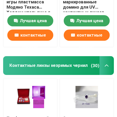
игры пластмасса
маркированные
Модяно Техаса
домино для UV
Холдем итальянца я
контактных линзов,
отметил покер карт
игр домино, играя в
Лучшая цена
Лучшая цена
азартные игры
контактные
контактные
данные
данные
Контактные линзы незримых чернил
(30)