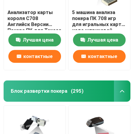
Анализатор карты
5 машина анализа
короля С708
покера ПК 708 игр
Английск Версии
для игральных карт
Покера ПК для Техаса
кода штриховой
держит их игра/
маркировки
Лучшая цена
Лучшая цена
индийская игра
маркированных
контактные
контактные
данные
данные
Блок развертки покера
(295)