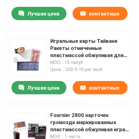
Лучшая цена
контактные
О нас
данные
Экскурсия по заводу
Игральные карты Тайваня
Ракеты отмеченные
пластмассой обжуливая для
Контроль качества
камеры инфракрасного блока
MOQ：10 палуб
развертки покера
Цена：USD 0-10 per deck
Свяжитесь с нами
Лучшая цена
контактные
Новости
данные
Fournier 2800 карточек
Запросите цитату
громоздк маркированных
пластмассой обжуливая играя
Незримые играя карточки
для анализатора покера
MOQ：1 часть