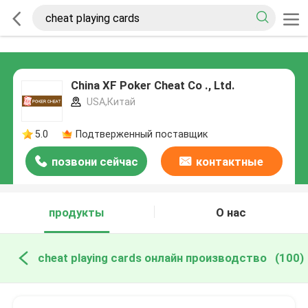
China XF Poker Cheat Co ., Ltd.
USA,Китай
5.0
Подтверженный поставщик
позвони сейчас
контактные
данные
продукты
О нас
cheat playing cards онлайн производство
(100)