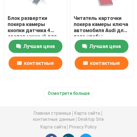
Блок развертки
Читатель карточки
покера камеры
покера камеры ключа
кнопки датчика 4
автомобиля Audi для
светов миниый для
того чтобы
того чтобы
просмотреть
Лучшая цена
Лучшая цена
просмотреть коды
стороны кода
штриховой
штриховой
маркировки играя
маркировки
контактные
контактные
покер
обжуливая играя
карточки
данные
данные
Осмотрите больше
Главная страница
Карта сайта
контактные данные
Desktop Site
Карта сайта
Privacy Policy