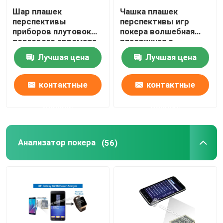
Шар плашек
Чашка плашек
перспективы
перспективы игр
приборов плутовок
покера волшебная
торгового автомата
пластичная с
для волшебной
плашками казино
Лучшая цена
Лучшая цена
выставки
волшебными
контактные
контактные
данные
данные
Анализатор покера
(56)