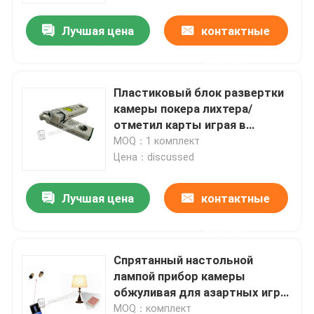
Лучшая цена
контактные
О нас
данные
Экскурсия по заводу
Пластиковый блок развертки
камеры покера лихтера/
отметил карты играя в
Контроль качества
азартные игры обжуливая
MOQ：1 комплект
приборы
Цена：discussed
Свяжитесь с нами
Лучшая цена
контактные
Новости
данные
Спрятанный настольной
Запросите цитату
лампой прибор камеры
обжуливая для азартных игр
Незримые играя карточки
анализатора покера
MOQ：комплект