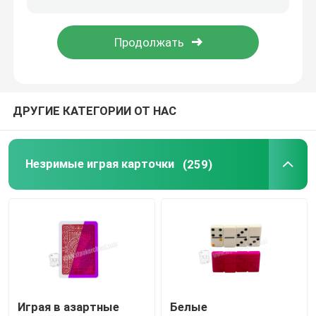
Програмное обеспечение анализа покера
Прибор плутовки покера
ДРУГИЕ КАТЕГОРИИ ОТ НАС
Играя в азартные игры упорки
Незримые играя карточки
(259)
Играя в азартные игры вспомогательное оборудова
Играя в азартные
Белые