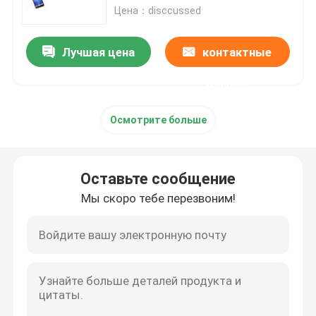
Цена：disccussed
Контактные линзы незримых чернил
Лучшая цена
контактные
Стекла перспективы
данные
Осмотрите больше
Анализатор покера
Блок развертки покера
Оставьте сообщение
Мы скоро тебе перезвоним!
Плашки казино волшебные
Приборы казино обжуливая
Маркированные карточки покера