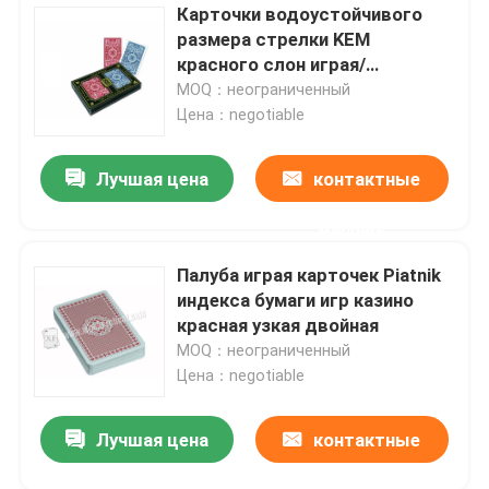
Карточки водоустойчивого
размера стрелки KEM
красного слон играя/
маркировали карточки покера
MOQ：неограниченный
Цена：negotiable
Лучшая цена
контактные
данные
Палуба играя карточек Piatnik
индекса бумаги игр казино
красная узкая двойная
MOQ：неограниченный
Цена：negotiable
Лучшая цена
контактные
данные