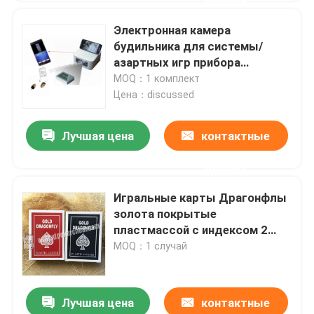
Электронная камера
будильника для системы/
азартных игр прибора
плутовки покера
MOQ：1 комплект
Цена：discussed
Лучшая цена
контактные
данные
Игральные карты Драгонфлы
золота покрытые
пластмассой с индексом 2
постоянных посетителей
MOQ：1 случай
Лучшая цена
контактные