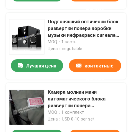
данные
Подгонянный оптически блок
развертки покера коробки
музыки инфракрасн сигнала
для плутовки азартной игры
MOQ：1 часть
Цена：negotiable
Лучшая цена
контактные
данные
Камера молнии мини
автоматического блока
развертки покера
ультракрасная для плутовки
MOQ：1 комплект
азартной игры
Цена：USD 0-10 per set