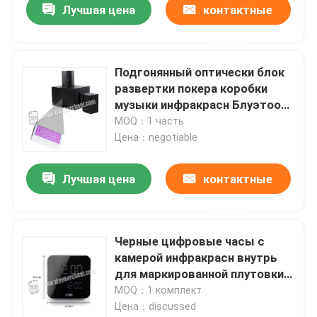
Лучшая цена
контактные
данные
Подгонянный оптически блок
развертки покера коробки
музыки инфракрасн Блуэтоотх
сигнала для плутовки
MOQ：1 часть
азартной игры
Цена：negotiable
Лучшая цена
контактные
данные
Домой
Черные цифровые часы с
камерой инфракрасн внутрь
Продукты
для маркированной плутовки
азартной игры игральных карт
MOQ：1 комплект
Цена：discussed
Видеозаписи