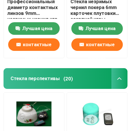
Профессиональный
Стекла незримых
диаметр контактных
чернил покера 6mm
линзов 9mm
карточек плутовки
незримых чернил игр
азартной игры
покера
маркированные UV
Лучшая цена
Лучшая цена
для глаз Брайна
контактные
контактные
данные
данные
Стекла перспективы
(20)