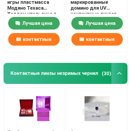
игры пластмасса
маркированные
Модяно Техаса
домино для UV
Холдем итальянца я
контактных линзов,
отметил покер карт
игр домино, играя в
Лучшая цена
Лучшая цена
азартные игры
контактные
контактные
данные
данные
Контактные линзы незримых чернил
(30)