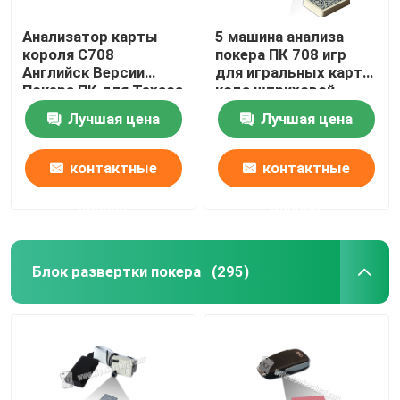
Анализатор карты
5 машина анализа
короля С708
покера ПК 708 игр
Английск Версии
для игральных карт
Покера ПК для Техаса
кода штриховой
держит их игра/
маркировки
Лучшая цена
Лучшая цена
индийская игра
маркированных
контактные
контактные
данные
данные
Блок развертки покера
(295)