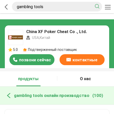
China XF Poker Cheat Co ., Ltd.
USA,Китай
5.0
Подтверженный поставщик
позвони сейчас
контактные
данные
продукты
О нас
gambling tools онлайн производство
(100)