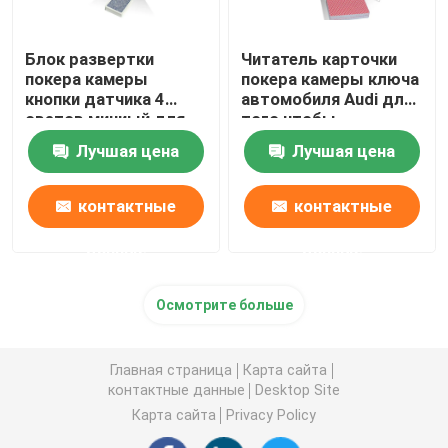
Блок развертки
Читатель карточки
покера камеры
покера камеры ключа
кнопки датчика 4
автомобиля Audi для
светов миниый для
того чтобы
того чтобы
просмотреть
Лучшая цена
Лучшая цена
просмотреть коды
стороны кода
штриховой
штриховой
маркировки играя
маркировки
контактные
контактные
покер
обжуливая играя
карточки
данные
данные
Осмотрите больше
Главная страница
Карта сайта
контактные данные
Desktop Site
Карта сайта
Privacy Policy