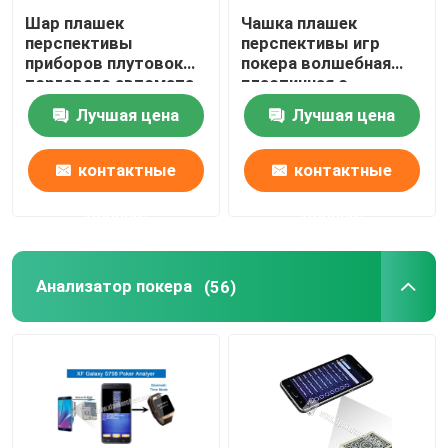
Шар плашек
Чашка плашек
перспективы
перспективы игр
приборов плутовок
покера волшебная
торгового автомата
пластичная с
для волшебной
плашками казино
Лучшая цена
Лучшая цена
выставки
волшебными
контактные
контактные
данные
данные
Анализатор покера
(56)