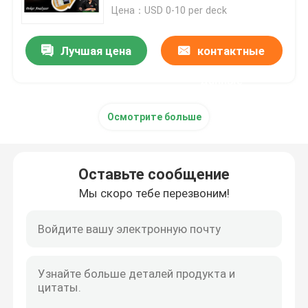
Цена：USD 0-10 per deck
Контактные линзы незримых чернил
Лучшая цена
контактные
Стекла перспективы
данные
Осмотрите больше
Анализатор покера
Блок развертки покера
Оставьте сообщение
Мы скоро тебе перезвоним!
Плашки казино волшебные
Приборы казино обжуливая
Маркированные карточки покера