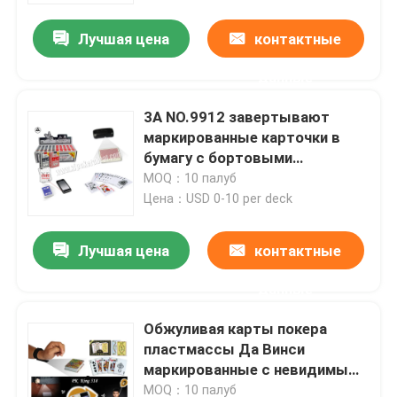
Лучшая цена
контактные
О нас
данные
Экскурсия по заводу
3A NO.9912 завертывают
маркированные карточки в
бумагу с бортовыми
Контроль качества
незримыми кодами штриховой
MOQ：10 палуб
маркировки, карточку покера
Цена：USD 0-10 per deck
Свяжитесь с нами
плутовки покера
Лучшая цена
контактные
Новости
данные
Обжуливая карты покера
Запросите цитату
пластмассы Да Винси
маркированные с невидимым
Незримые играя карточки
ИСО штрихкодов
MOQ：10 палуб