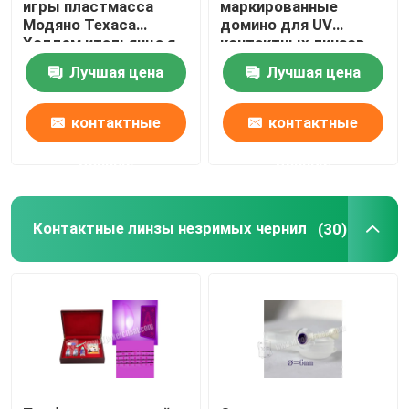
игры пластмасса
маркированные
Модяно Техаса
домино для UV
Холдем итальянца я
контактных линзов,
отметил покер карт
игр домино, играя в
Лучшая цена
Лучшая цена
азартные игры
контактные
контактные
данные
данные
Контактные линзы незримых чернил
(30)