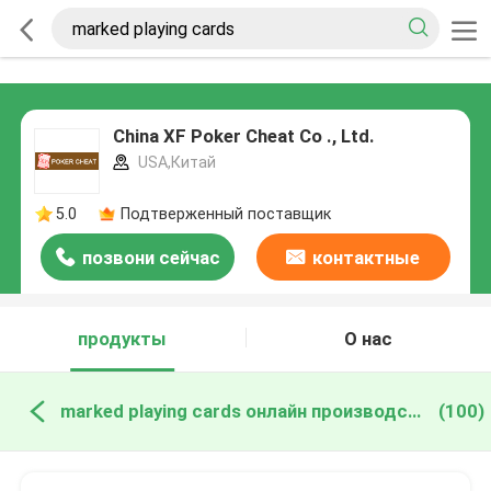
China XF Poker Cheat Co ., Ltd.
USA,Китай
5.0
Подтверженный поставщик
позвони сейчас
контактные
данные
продукты
О нас
marked playing cards онлайн производство
(100)