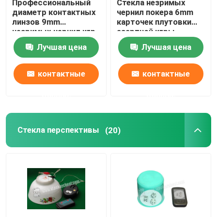
Профессиональный
Стекла незримых
диаметр контактных
чернил покера 6mm
линзов 9mm
карточек плутовки
незримых чернил игр
азартной игры
покера
маркированные UV
Лучшая цена
Лучшая цена
для глаз Брайна
контактные
контактные
данные
данные
Стекла перспективы
(20)