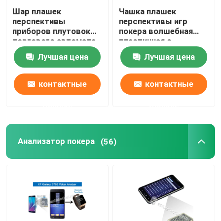
Шар плашек
Чашка плашек
перспективы
перспективы игр
приборов плутовок
покера волшебная
торгового автомата
пластичная с
для волшебной
плашками казино
Лучшая цена
Лучшая цена
выставки
волшебными
контактные
контактные
данные
данные
Анализатор покера
(56)