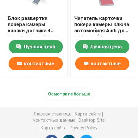
Блок развертки
Читатель карточки
покера камеры
покера камеры ключа
кнопки датчика 4
автомобиля Audi для
светов миниый для
того чтобы
того чтобы
просмотреть
Лучшая цена
Лучшая цена
просмотреть коды
стороны кода
штриховой
штриховой
маркировки играя
маркировки
контактные
контактные
покер
обжуливая играя
карточки
данные
данные
Осмотрите больше
Главная страница
Карта сайта
контактные данные
Desktop Site
Карта сайта
Privacy Policy