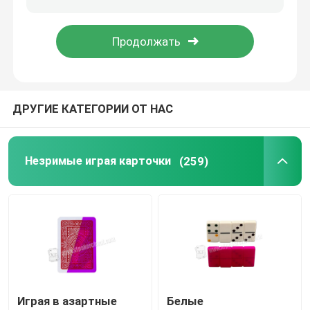
Програмное обеспечение анализа покера
Прибор плутовки покера
ДРУГИЕ КАТЕГОРИИ ОТ НАС
Играя в азартные игры упорки
Незримые играя карточки
(259)
Играя в азартные игры вспомогательное оборудова
Играя в азартные
Белые