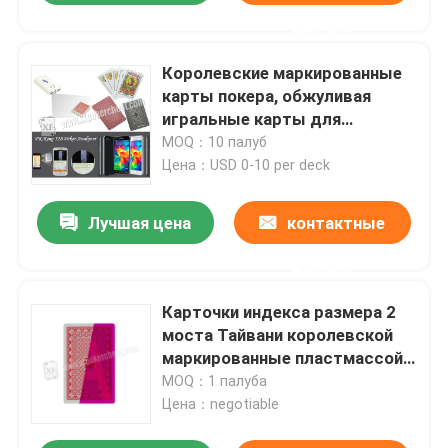
данные
Королевские маркированные
карты покера, обжуливая
игральные карты для
ультракрасного анализатора
MOQ：10 палуб
покера камеры
Цена：USD 0-10 per deck
Лучшая цена
контактные
данные
Карточки индекса размера 2
моста Тайвани королевской
маркированные пластмассой
играя для контактных линзов
MOQ：1 палуба
Цена：negotiable