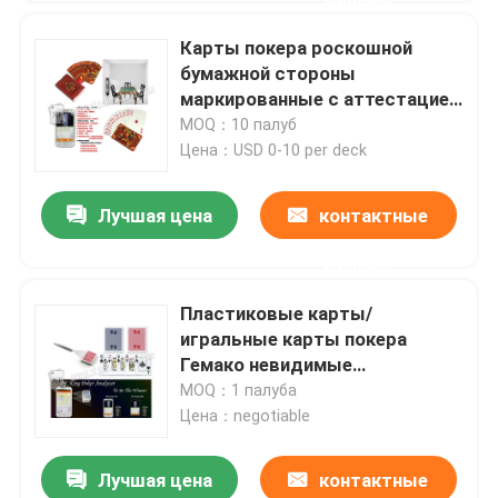
Карты покера роскошной
бумажной стороны
маркированные с аттестацией
ИСО 9001 анализатора
MOQ：10 палуб
плутовки
Цена：USD 0-10 per deck
Лучшая цена
контактные
данные
Пластиковые карты/
игральные карты покера
Гемако невидимые
маркированные для азартной
MOQ：1 палуба
игры волшебного шоу
Цена：negotiable
Лучшая цена
контактные