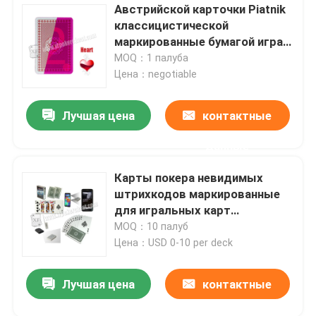
Австрийской карточки Piatnik
классицистической
маркированные бумагой играя
для игр покера играя в
MOQ：1 палуба
азартные игры
Цена：negotiable
Лучшая цена
контактные
данные
Карты покера невидимых
штрихкодов маркированные
для игральных карт
волшебства блока развертки
MOQ：10 палуб
покера
Цена：USD 0-10 per deck
Лучшая цена
контактные
данные