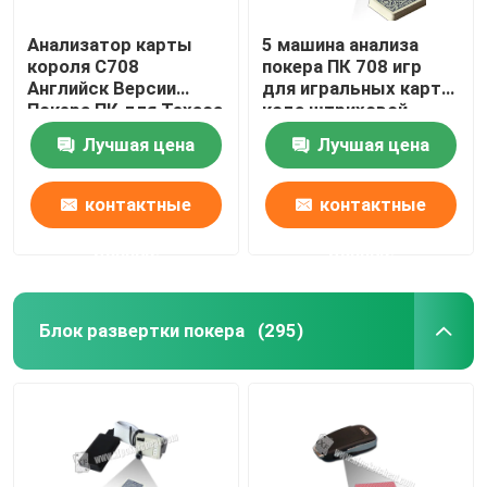
Анализатор карты
5 машина анализа
короля С708
покера ПК 708 игр
Английск Версии
для игральных карт
Покера ПК для Техаса
кода штриховой
держит их игра/
маркировки
Лучшая цена
Лучшая цена
индийская игра
маркированных
контактные
контактные
данные
данные
Блок развертки покера
(295)