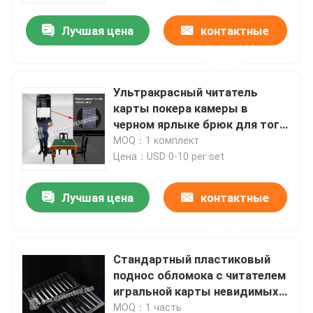
Лучшая цена
контактные
О нас
данные
Экскурсия по заводу
Ультракрасный читатель
карты покера камеры в
черном ярлыке брюк для того
Контроль качества
чтобы просмотреть
MOQ：1 комплект
невидимые игральные карты
Цена：USD 0-10 per set
Свяжитесь с нами
кодов штриховой маркировки
Лучшая цена
контактные
Новости
данные
Стандартный пластиковый
Запросите цитату
поднос обломока с читателем
игральной карты невидимых
Незримые играя карточки
чернил маркированным внутрь
MOQ：1 часть