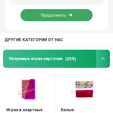
Програмное обеспечение анализа покера
Прибор плутовки покера
ДРУГИЕ КАТЕГОРИИ ОТ НАС
Играя в азартные игры упорки
Незримые играя карточки
(259)
Играя в азартные игры вспомогательное оборудова
Играя в азартные
Белые