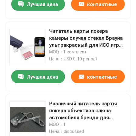
Лучшая цена
контактные
данные
Читатель карты покера
камеры случая стекел Брауна
ультракрасный для ИСО игр
казино
MOQ：1 комплект
Цена：USD 0-10 per set
Лучшая цена
контактные
данные
Домой
Различный читатель карты
покера объектива ключа
Продукты
автомобиля бренда для
игральных карт штрихкода
MOQ：1
маркированных
Цена：discussed
Видеозаписи