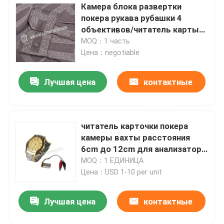
Камера блока развертки
покера рукава рубашки 4
объективов/читатель карты
покера
MOQ：1 часть
Цена：negotiable
Лучшая цена
контактные
данные
читатель карточки покера
камеры вахты расстояния
6cm до 12cm для анализатора
покера
MOQ：1 ЕДИНИЦА
Цена：USD 1-10 per unit
Лучшая цена
контактные
данные