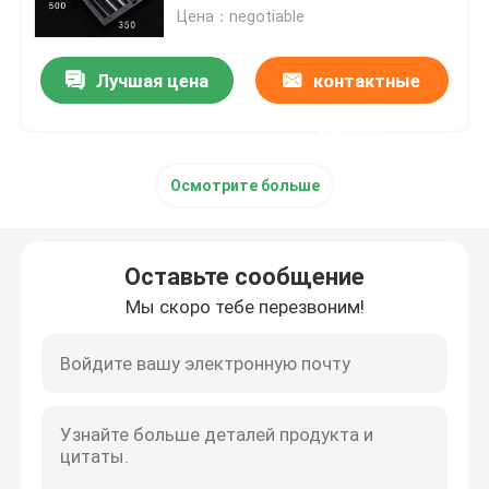
для анализатора покера
Цена：negotiable
Контактные линзы незримых чернил
Лучшая цена
контактные
Стекла перспективы
данные
Осмотрите больше
Анализатор покера
Блок развертки покера
Оставьте сообщение
Мы скоро тебе перезвоним!
Плашки казино волшебные
Приборы казино обжуливая
Маркированные карточки покера