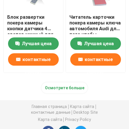
Блок развертки
Читатель карточки
покера камеры
покера камеры ключа
кнопки датчика 4
автомобиля Audi для
светов миниый для
того чтобы
того чтобы
просмотреть
Лучшая цена
Лучшая цена
просмотреть коды
стороны кода
штриховой
штриховой
маркировки играя
маркировки
контактные
контактные
покер
обжуливая играя
карточки
данные
данные
Осмотрите больше
Главная страница
Карта сайта
контактные данные
Desktop Site
Карта сайта
Privacy Policy