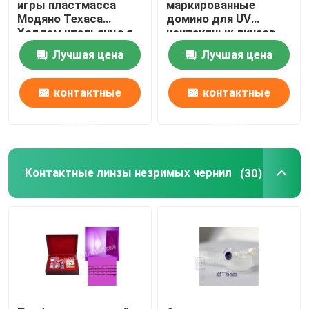
игры пластмасса
маркированные
Модяно Техаса
домино для UV
Холдем итальянца я
контактных линзов,
отметил покер карт
игр домино, играя в
Лучшая цена
Лучшая цена
азартные игры
контактные
контактные
данные
данные
Контактные линзы незримых чернил
(30)