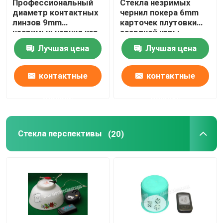
Профессиональный
Стекла незримых
диаметр контактных
чернил покера 6mm
линзов 9mm
карточек плутовки
незримых чернил игр
азартной игры
покера
маркированные UV
Лучшая цена
Лучшая цена
для глаз Брайна
контактные
контактные
данные
данные
Стекла перспективы
(20)