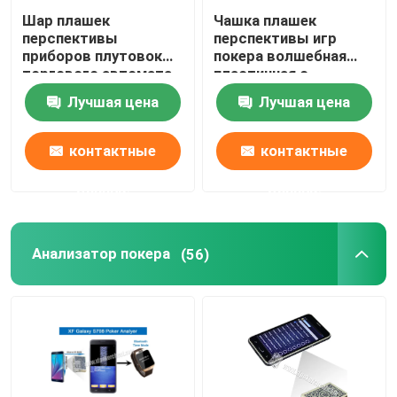
Шар плашек
Чашка плашек
перспективы
перспективы игр
приборов плутовок
покера волшебная
торгового автомата
пластичная с
для волшебной
плашками казино
Лучшая цена
Лучшая цена
выставки
волшебными
контактные
контактные
данные
данные
Анализатор покера
(56)