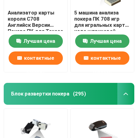
Анализатор карты
5 машина анализа
короля С708
покера ПК 708 игр
Английск Версии
для игральных карт
Покера ПК для Техаса
кода штриховой
держит их игра/
маркировки
Лучшая цена
Лучшая цена
индийская игра
маркированных
контактные
контактные
данные
данные
Блок развертки покера
(295)