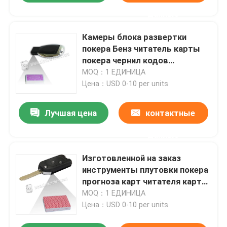
данные
Камеры блока развертки
покера Бенз читатель карты
покера чернил кодов
штриховой маркировки
MOQ：1 ЕДИНИЦА
автомобильной ключевой
Цена：USD 0-10 per units
невидимый
Лучшая цена
контактные
данные
Изготовленной на заказ
инструменты плутовки покера
прогноза карт читателя карты
покера камеры ключа
MOQ：1 ЕДИНИЦА
автомобиля отмеченные
Цена：USD 0-10 per units
стороной