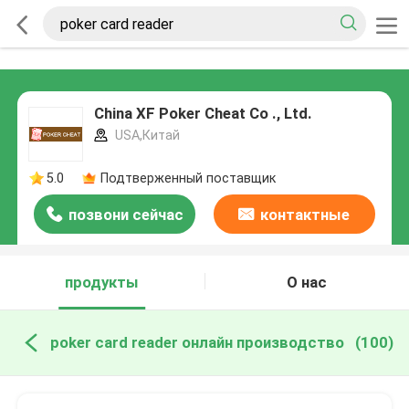
China XF Poker Cheat Co ., Ltd.
USA,Китай
5.0
Подтверженный поставщик
позвони сейчас
контактные
данные
продукты
О нас
poker card reader онлайн производство
(100)