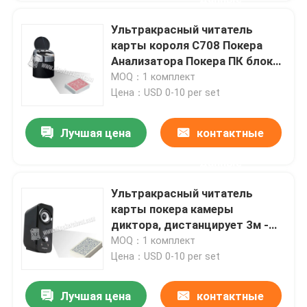
Ультракрасный читатель
карты короля С708 Покера
Анализатора Покера ПК блока
развертки покера подноса
MOQ：1 комплект
золы
Цена：USD 0-10 per set
Лучшая цена
контактные
данные
Ультракрасный читатель
карты покера камеры
диктора, дистанцирует 3м -
3.7м
MOQ：1 комплект
Цена：USD 0-10 per set
Лучшая цена
контактные