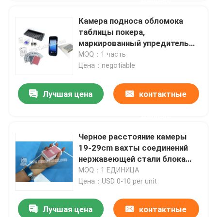
Камера подноса обломока
таблицы покера,
маркированный упредитель
покера играя карточек
MOQ：1 часть
Цена：negotiable
Лучшая цена
контактные
данные
Черное расстояние камеры
19-29cm вахты соединений
нержавеющей стали блока
развертки покера
MOQ：1 ЕДИНИЦА
просматривая
Цена：USD 0-10 per unit
Лучшая цена
контактные