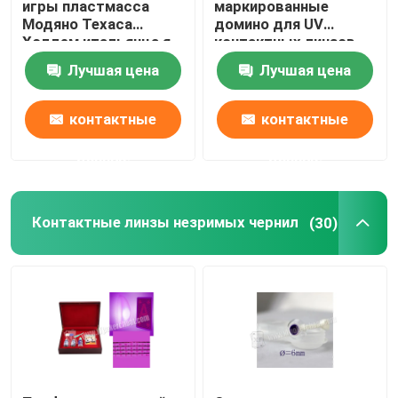
игры пластмасса
маркированные
Модяно Техаса
домино для UV
Холдем итальянца я
контактных линзов,
отметил покер карт
игр домино, играя в
Лучшая цена
Лучшая цена
азартные игры
контактные
контактные
данные
данные
Контактные линзы незримых чернил
(30)