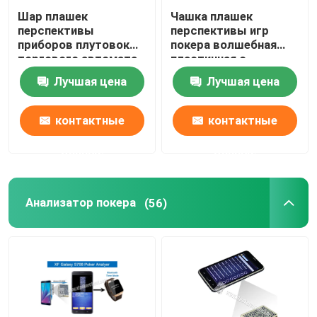
Шар плашек
Чашка плашек
перспективы
перспективы игр
приборов плутовок
покера волшебная
торгового автомата
пластичная с
для волшебной
плашками казино
Лучшая цена
Лучшая цена
выставки
волшебными
контактные
контактные
данные
данные
Анализатор покера
(56)