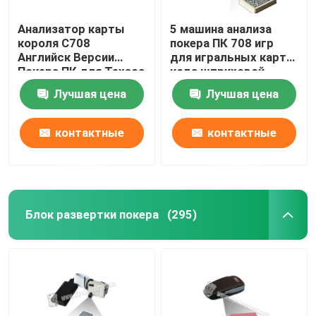
Анализатор карты
5 машина анализа
короля С708
покера ПК 708 игр
Английск Версии
для игральных карт
Покера ПК для Техаса
кода штриховой
держит их игра/
маркировки
Лучшая цена
Лучшая цена
индийская игра
маркированных
контактные
контактные
данные
данные
Блок развертки покера
(295)