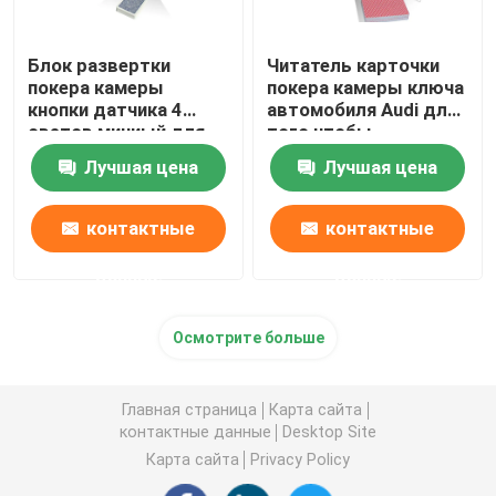
Блок развертки
Читатель карточки
покера камеры
покера камеры ключа
кнопки датчика 4
автомобиля Audi для
светов миниый для
того чтобы
того чтобы
просмотреть
Лучшая цена
Лучшая цена
просмотреть коды
стороны кода
штриховой
штриховой
маркировки играя
маркировки
контактные
контактные
покер
обжуливая играя
карточки
данные
данные
Осмотрите больше
Главная страница
Карта сайта
контактные данные
Desktop Site
Карта сайта
Privacy Policy