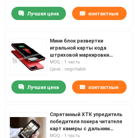
Лучшая цена
контактные
О нас
данные
Экскурсия по заводу
Мини блок развертки
игральной карты кода
штриховой маркировки
Контроль качества
камеры случая Ифоне
MOQ：1 часть
маркированный для игры в
Цена：negotiable
Свяжитесь с нами
покер Омахи
Лучшая цена
контактные
Новости
данные
Спрятанный ХТК упредитель
Запросите цитату
победителя покера читателя
карт камеры с дальним
Незримые играя карточки
расстоянием 40км
MOQ：1 часть