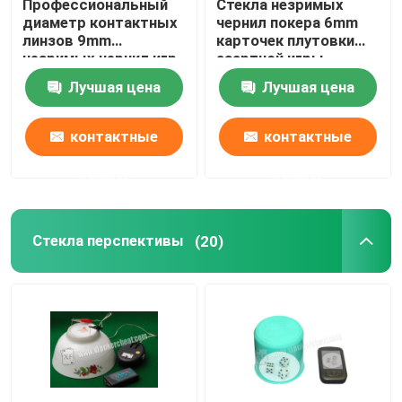
Профессиональный
Стекла незримых
диаметр контактных
чернил покера 6mm
линзов 9mm
карточек плутовки
незримых чернил игр
азартной игры
покера
маркированные UV
Лучшая цена
Лучшая цена
для глаз Брайна
контактные
контактные
данные
данные
Стекла перспективы
(20)