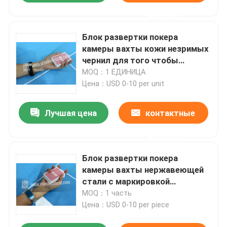
данные
Блок развертки покера
камеры вахты кожи незримых
чернил для того чтобы
просмотреть карточки
MOQ：1 ЕДИНИЦА
маркировки играя
Цена：USD 0-10 per unit
Лучшая цена
контактные
данные
Блок развертки покера
камеры вахты нержавеющей
стали с маркировкой
незримых чернил
MOQ：1 часть
Цена：USD 0-10 per piece