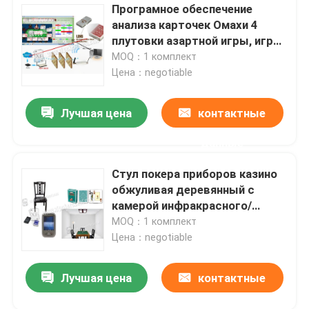
Програмное обеспечение
анализа карточек Омахи 4
плутовки азартной игры, игры
покера Омахи он-лайн для
MOQ：1 комплект
обжуливать
Цена：negotiable
Лучшая цена
контактные
данные
Стул покера приборов казино
обжуливая деревянный с
камерой инфракрасного/
лазера
MOQ：1 комплект
Цена：negotiable
Лучшая цена
контактные
данные