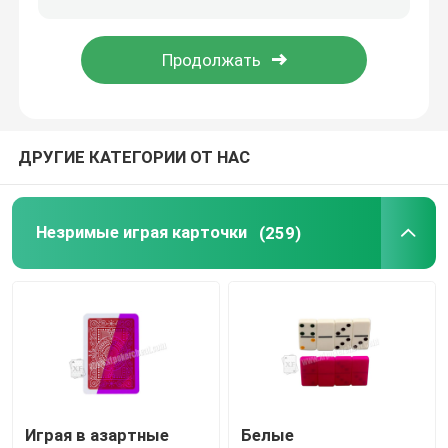
Програмное обеспечение анализа покера
Прибор плутовки покера
ДРУГИЕ КАТЕГОРИИ ОТ НАС
Играя в азартные игры упорки
Незримые играя карточки
(259)
Играя в азартные игры вспомогательное оборудова
Играя в азартные
Белые