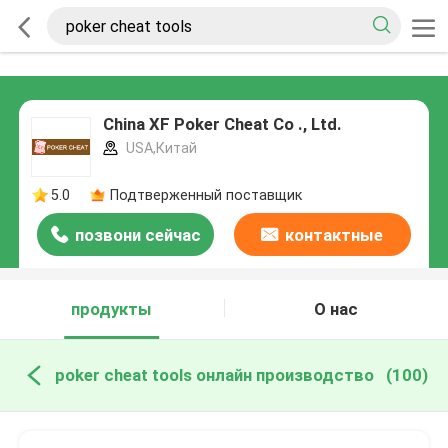
China XF Poker Cheat Co ., Ltd.
USA,Китай
5.0
Подтверженный поставщик
позвони сейчас
контактные
данные
продукты
О нас
poker cheat tools онлайн производство
(100)