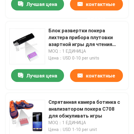
Лучшая цена
контактные
данные
Блок развертки покера
лихтера прибора плутовки
азартной игры для чтения
невидимых маркированных
MOQ：1 ЕДИНИЦА
игральных карт
Цена：USD 0-10 per units
Лучшая цена
контактные
данные
Домой
Спрятанная камера ботинка с
анализатором покера С708
Продукты
для обжуливать игры
MOQ：1 ЕДИНИЦА
Цена：USD 1-10 per unit
Видеозаписи