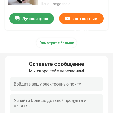
Цена：negotiable
Контактные линзы незримых чернил
Лучшая цена
контактные
Стекла перспективы
данные
Осмотрите больше
Анализатор покера
Блок развертки покера
Оставьте сообщение
Мы скоро тебе перезвоним!
Плашки казино волшебные
Приборы казино обжуливая
Маркированные карточки покера