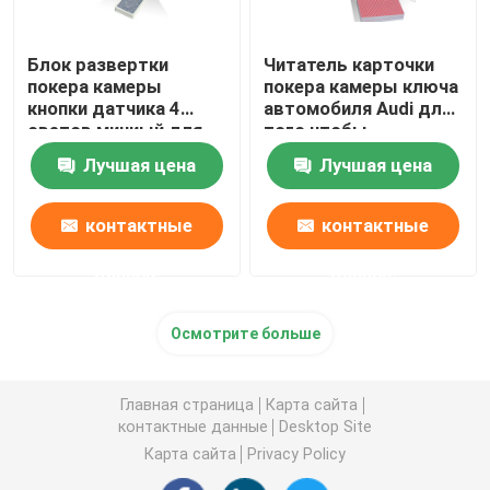
Блок развертки
Читатель карточки
покера камеры
покера камеры ключа
кнопки датчика 4
автомобиля Audi для
светов миниый для
того чтобы
того чтобы
просмотреть
Лучшая цена
Лучшая цена
просмотреть коды
стороны кода
штриховой
штриховой
маркировки играя
маркировки
контактные
контактные
покер
обжуливая играя
карточки
данные
данные
Осмотрите больше
Главная страница
Карта сайта
контактные данные
Desktop Site
Карта сайта
Privacy Policy