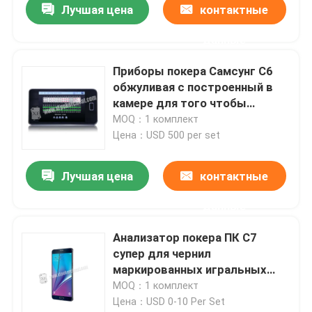
Лучшая цена
контактные
данные
Приборы покера Самсунг С6
обжуливая с построенный в
камере для того чтобы
просмотреть маркированные
MOQ：1 комплект
домино Маджхонг
Цена：USD 500 per set
Лучшая цена
контактные
данные
Домой
Анализатор покера ПК С7
супер для чернил
Продукты
маркированных игральных
карт плутовки покера Техаса
MOQ：1 комплект
невидимых
Цена：USD 0-10 Per Set
Видеозаписи