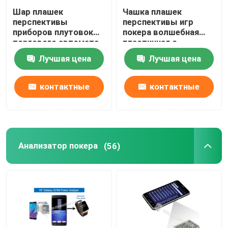
Шар плашек
Чашка плашек
перспективы
перспективы игр
приборов плутовок
покера волшебная
торгового автомата
пластичная с
для волшебной
плашками казино
Лучшая цена
Лучшая цена
выставки
волшебными
контактные
контактные
данные
данные
Анализатор покера
(56)