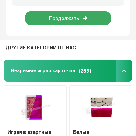
Програмное обеспечение анализа покера
Прибор плутовки покера
ДРУГИЕ КАТЕГОРИИ ОТ НАС
Играя в азартные игры упорки
Незримые играя карточки
(259)
Играя в азартные игры вспомогательное оборудова
Играя в азартные
Белые