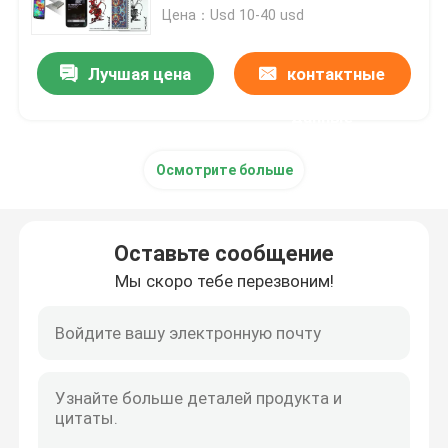
Цена：Usd 10-40 usd
Контактные линзы незримых чернил
Лучшая цена
контактные
Стекла перспективы
данные
Осмотрите больше
Анализатор покера
Блок развертки покера
Оставьте сообщение
Мы скоро тебе перезвоним!
Плашки казино волшебные
Приборы казино обжуливая
Маркированные карточки покера