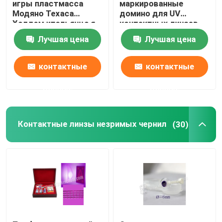
игры пластмасса
маркированные
Модяно Техаса
домино для UV
Холдем итальянца я
контактных линзов,
отметил покер карт
игр домино, играя в
Лучшая цена
Лучшая цена
азартные игры
контактные
контактные
данные
данные
Контактные линзы незримых чернил
(30)