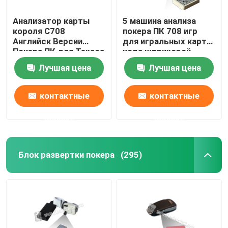
Анализатор карты
5 машина анализа
короля С708
покера ПК 708 игр
Английск Версии
для игральных карт
Покера ПК для Техаса
кода штриховой
держит их игра/
маркировки
Лучшая цена
Лучшая цена
индийская игра
маркированных
контактные
контактные
данные
данные
Блок развертки покера
(295)