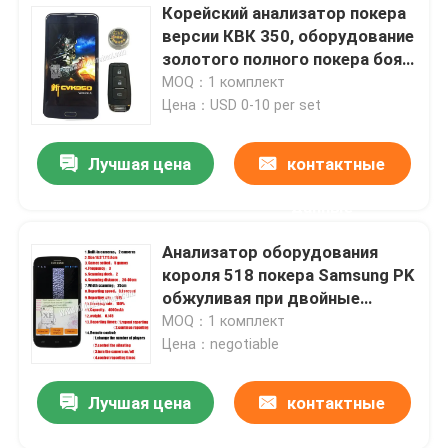
Корейский анализатор покера
версии КВК 350, оборудование
золотого полного покера боя
быков обжуливая
MOQ：1 комплект
Цена：USD 0-10 per set
Лучшая цена
контактные
данные
Анализатор оборудования
короля 518 покера Samsung PK
обжуливая при двойные
камеры построенные внутрь
MOQ：1 комплект
Цена：negotiable
Лучшая цена
контактные
данные