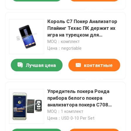
данные
Король С7 Покер Анализатор
Плайинг Техас ПК держит их
игра на турецком для
плутовки покера
MOQ：комплект
Цена：negotiable
Лучшая цена
контактные
данные
Упредитель покера Ронда
прибора белого покера
анализатора покера С708
неразъемного обжуливая
MOQ：1 комплект
Цена：USD 0-10 Per Set