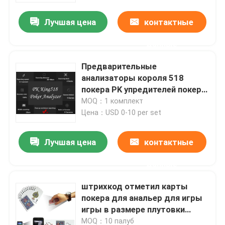
Лучшая цена
контактные
О нас
данные
Экскурсия по заводу
Предварительные
анализаторы короля 518
покера PK упредителей покера/
Контроль качества
приборы покера обжуливая
MOQ：1 комплект
Цена：USD 0-10 per set
Свяжитесь с нами
Лучшая цена
контактные
Новости
данные
штрихкод отметил карты
Запросите цитату
покера для анальер для игры
игры в размере плутовки
Незримые играя карточки
покера регулярном
MOQ：10 палуб