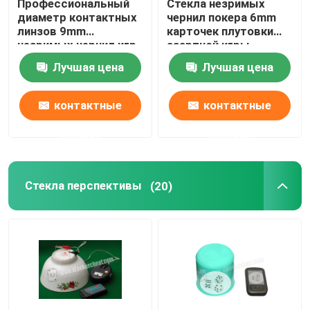
Профессиональный
Стекла незримых
диаметр контактных
чернил покера 6mm
линзов 9mm
карточек плутовки
незримых чернил игр
азартной игры
покера
маркированные UV
Лучшая цена
Лучшая цена
для глаз Брайна
контактные
контактные
данные
данные
Стекла перспективы
(20)