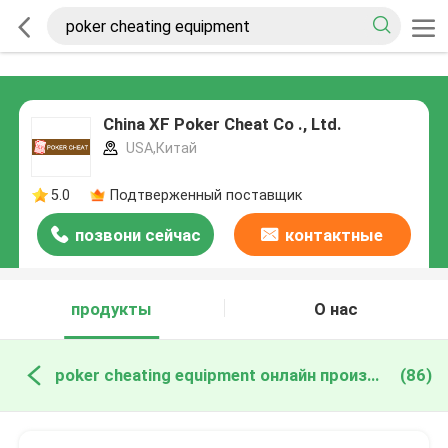
China XF Poker Cheat Co ., Ltd.
USA,Китай
5.0
Подтверженный поставщик
позвони сейчас
контактные
данные
продукты
О нас
poker cheating equipment онлайн производство
(86)