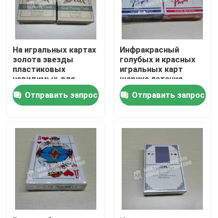
О нас
На игральных картах
Инфракрасный
Экскурсия по заводу
золота звезды
голубых и красных
пластиковых
игральных карт
невидимых для
шарика летания
анализатора покера
невидимых
Контроль качества
Отправить запрос
Отправить запрос
пластиковое
УЛЬТРАФИОЛЕТОВОЕ
Свяжитесь с нами
Новости
Запросите цитату
Незримые играя карточки