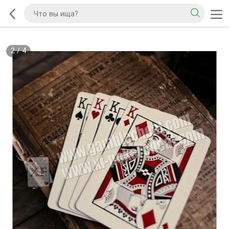
2
/
4