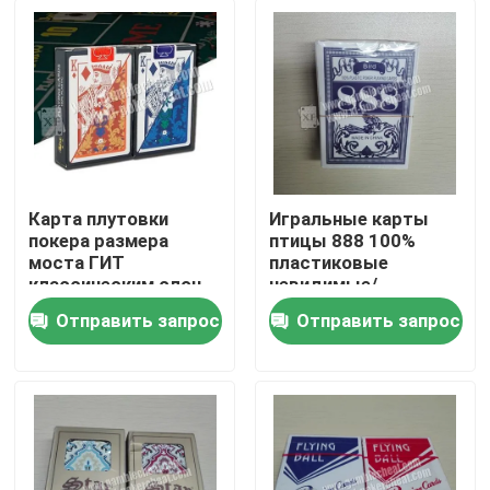
Карта плутовки
Игральные карты
покера размера
птицы 888 100%
моста ГИТ
пластиковые
классическим слон
невидимые/
отмеченная
обжуливая карты
Отправить запрос
Отправить запрос
индексом невидимая
покера
Домой
пластиковая
Продукты
Видеозаписи