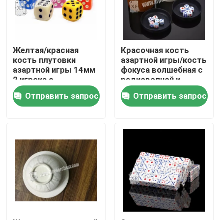
О нас
Желтая/красная
Красочная кость
Экскурсия по заводу
кость плутовки
азартной игры/кость
азартной игры 14мм
фокуса волшебная с
2 игрока с
радиоволной и
жидкостным
просматривая
Контроль качества
Отправить запрос
Отправить запрос
Меркурием
чашкой
Свяжитесь с нами
Новости
Запросите цитату
Незримые играя карточки