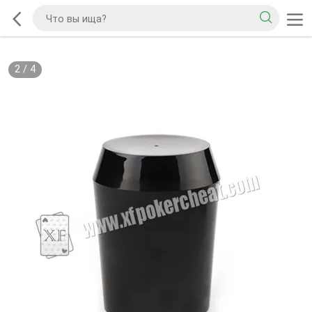
2
/
4