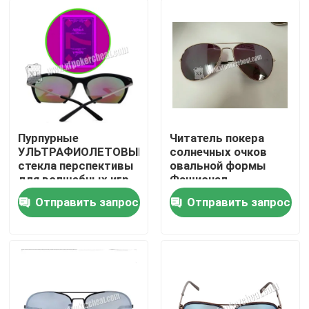
Пурпурные
Читатель покера
УЛЬТРАФИОЛЕТОВЫЕ
солнечных очков
стекла перспективы
овальной формы
для волшебных игр
Фашионал
шоу/казино/покера
УЛЬТРАФИОЛЕТОВЫЙ
Отправить запрос
Отправить запрос
соответствуют
для
Домой
УЛЬТРАФИОЛЕТОВЫХ
маркированных
игральных карт
Продукты
Видеозаписи