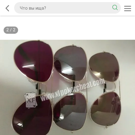
2
/
2