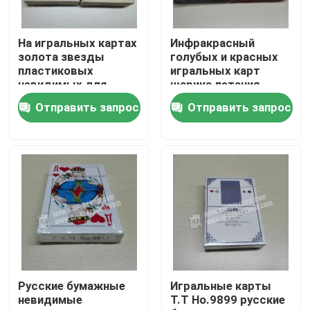
О нас
На игральных картах
Инфракрасный
золота звезды
голубых и красных
пластиковых
игральных карт
Экскурсия по заводу
невидимых для
шарика летания
анализатора покера
невидимых
Отправить запрос
Отправить запрос
пластиковое
УЛЬТРАФИОЛЕТОВОЕ
Контроль качества
Свяжитесь с нами
Новости
Запросите цитату
Русские бумажные
Игральные карты
невидимые
Т.Т Но.9899 русские
Незримые играя карточки