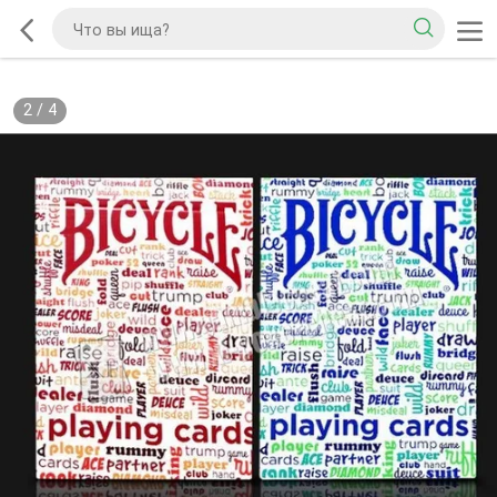
2
/
4