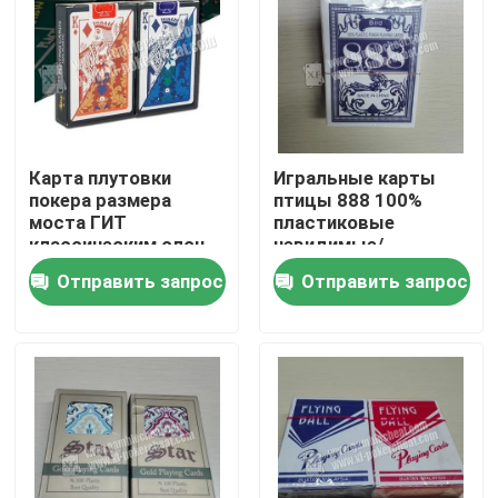
Карта плутовки
Игральные карты
покера размера
птицы 888 100%
моста ГИТ
пластиковые
классическим слон
невидимые/
отмеченная
обжуливая карты
Отправить запрос
Отправить запрос
индексом невидимая
покера
пластиковая
Домой
Продукты
Видеозаписи