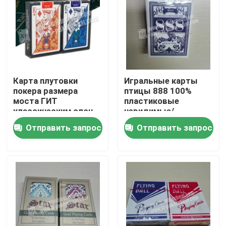
Карта плутовки
Игральные карты
покера размера
птицы 888 100%
моста ГИТ
пластиковые
классическим слон
невидимые/
отмеченная
обжуливая карты
Отправить запрос
Отправить запрос
индексом невидимая
покера
пластиковая
Домой
Продукты
Видеозаписи