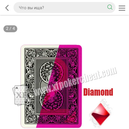
2
/
4