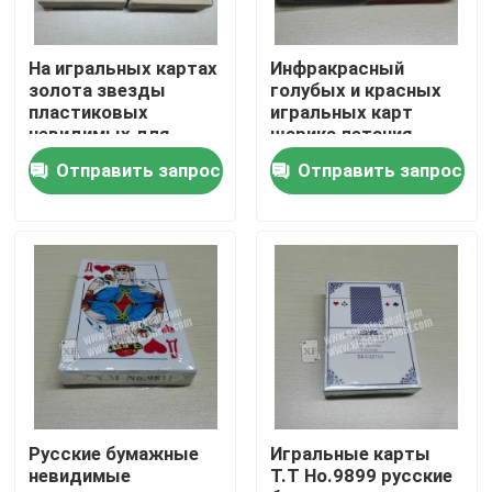
О нас
На игральных картах
Инфракрасный
золота звезды
голубых и красных
пластиковых
игральных карт
Экскурсия по заводу
невидимых для
шарика летания
анализатора покера
невидимых
Отправить запрос
Отправить запрос
пластиковое
УЛЬТРАФИОЛЕТОВОЕ
Контроль качества
Свяжитесь с нами
Новости
Запросите цитату
Русские бумажные
Игральные карты
невидимые
Т.Т Но.9899 русские
Незримые играя карточки