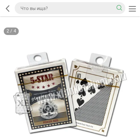
2
/
4