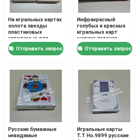
О нас
На игральных картах
Инфракрасный
золота звезды
голубых и красных
пластиковых
игральных карт
Экскурсия по заводу
невидимых для
шарика летания
анализатора покера
невидимых
Отправить запрос
Отправить запрос
пластиковое
УЛЬТРАФИОЛЕТОВОЕ
Контроль качества
Свяжитесь с нами
Новости
Запросите цитату
Русские бумажные
Игральные карты
невидимые
Т.Т Но.9899 русские
Незримые играя карточки