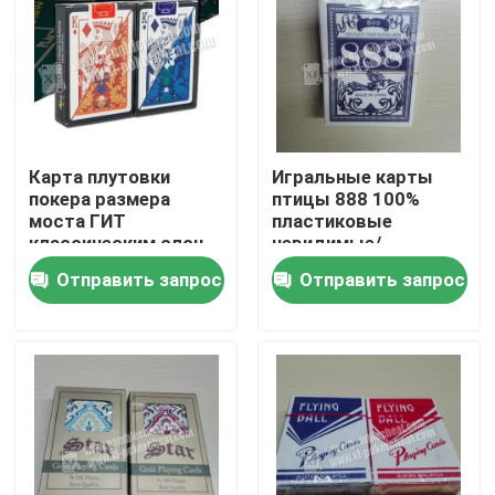
Карта плутовки
Игральные карты
покера размера
птицы 888 100%
моста ГИТ
пластиковые
классическим слон
невидимые/
отмеченная
обжуливая карты
Отправить запрос
Отправить запрос
индексом невидимая
покера
пластиковая
Домой
Продукты
Видеозаписи