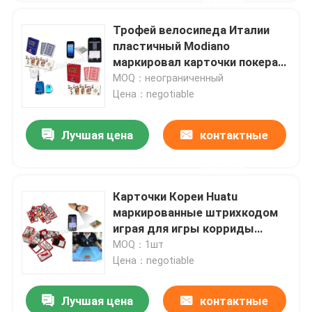
Трофей велосипеда Италии
пластичный Modiano
маркировал карточки покера
красные/син для анализатора
MOQ：неограниченный
покера
Цена：negotiable
Лучшая цена
контактные
данные
Карточки Кореи Huatu
маркированные штрихкодом
играя для игры корриды
Gostop анализатора покера
MOQ：1шт
Цена：negotiable
Лучшая цена
контактные