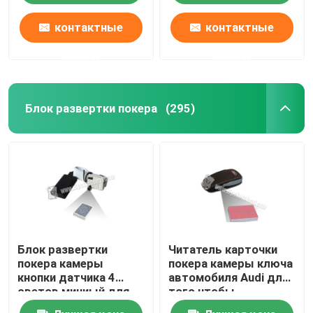
контактные
контактные
данные
данные
Блок развертки покера
(295)
Блок развертки
Читатель карточки
покера камеры
покера камеры ключа
кнопки датчика 4
автомобиля Audi для
светов миниый для
того чтобы
того чтобы
просмотреть