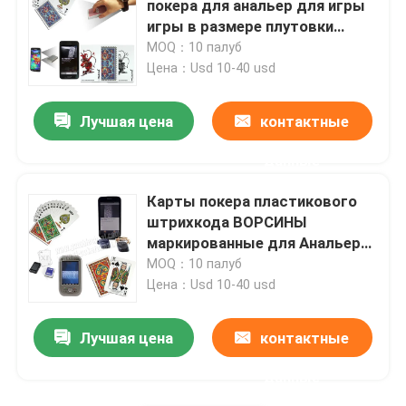
покера для анальер для игры
игры в размере плутовки
покера регулярном
MOQ：10 палуб
Цена：Usd 10-40 usd
Лучшая цена
контактные
данные
Карты покера пластикового
штрихкода ВОРСИНЫ
маркированные для Анальер
для игры игры в плутовке
MOQ：10 палуб
покера
Цена：Usd 10-40 usd
Лучшая цена
контактные
данные