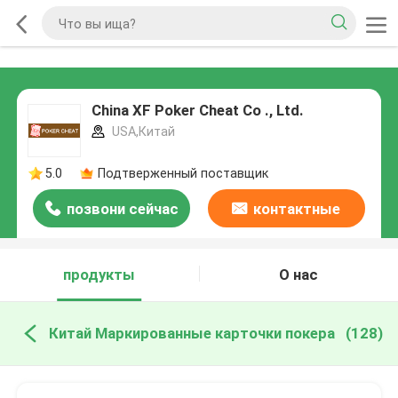
China XF Poker Cheat Co ., Ltd.
USA,Китай
5.0
Подтверженный поставщик
позвони сейчас
контактные
данные
продукты
О нас
Китай Маркированные карточки покера
(128)