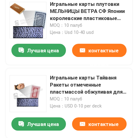
Игральные карты плутовки
МЕЛЬНИЦЫ ВЕТРА СФ Японии
королевские пластиковые
отмеченные с невидимым
MOQ：10 палуб
штрихкодом
Цена：Usd 10-40 usd
Лучшая цена
контактные
данные
Игральные карты Тайваня
Ракеты отмеченные
пластмассой обжуливая для
камеры инфракрасного блока
MOQ：10 палуб
развертки покера
Цена：USD 0-10 per deck
Лучшая цена
контактные
данные