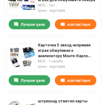
MOQ：1шт
Цена：negotiable
Програмное обеспечение анализа покера
Лучшая цена
контактные
Прибор плутовки покера
данные
Играя в азартные игры упорки
Карточка 5 звезд незримая
играя обжуливая к
Играя в азартные игры вспомогательное оборудова
анализатору Монте-Карло
покера
MOQ：1 палуба
Цена：negotiable
Лучшая цена
контактные
данные
штрихкод отметил карты