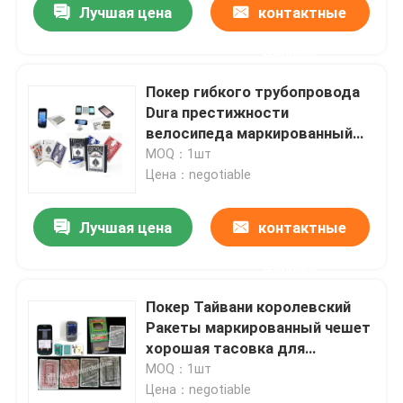
Лучшая цена
контактные
данные
Покер гибкого трубопровода
Dura престижности
велосипеда маркированный
чешет красные и голубые
MOQ：1шт
карточки плутовки покера
Цена：negotiable
Лучшая цена
контактные
данные
Домой
Покер Тайвани королевский
Ракеты маркированный чешет
Продукты
хорошая тасовка для
читателя покера
MOQ：1шт
Цена：negotiable
Видеозаписи