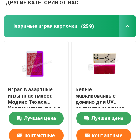
ДРУГИЕ КАТЕГОРИИ ОТ НАС
Незримые играя карточки
(259)
Играя в азартные
Белые
игры пластмасса
маркированные
Модяно Техаса
домино для UV
Холдем итальянца я
контактных линзов,
отметил покер карт
игр домино, играя в
Лучшая цена
Лучшая цена
азартные игры
контактные
контактные