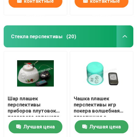
контактные
контактные
данные
данные
Стекла перспективы
(20)
Шар плашек
Чашка плашек
перспективы
перспективы игр
приборов плутовок
покера волшебная
торгового автомата
пластичная с
для волшебной
плашками казино
Лучшая цена
Лучшая цена
выставки
волшебными