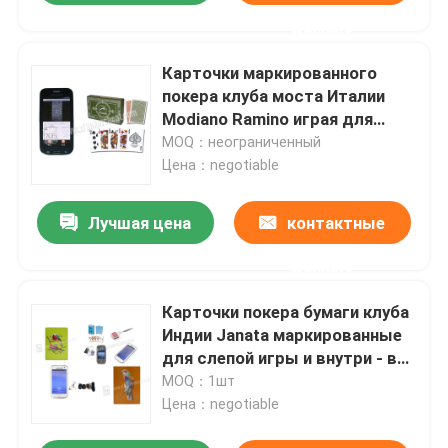
данные
Карточки маркированного
покера клуба моста Италии
Modiano Ramino играя для
анализатора покера
MOQ：неограниченный
Цена：negotiable
Лучшая цена
контактные
данные
Карточки покера бумаги клуба
Индии Janata маркированные
для слепой игры и внутри - вне
игра
MOQ：1шт
Цена：negotiable