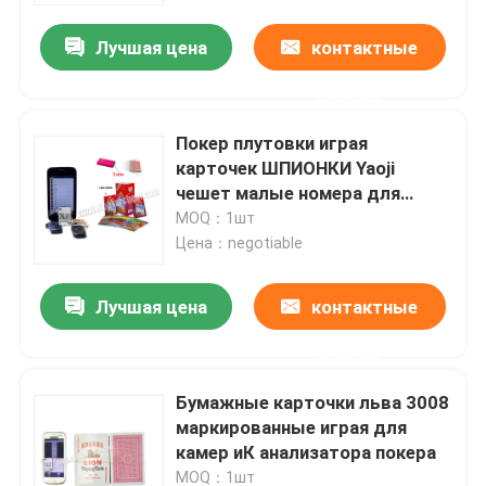
Лучшая цена
контактные
О нас
данные
Экскурсия по заводу
Покер плутовки играя
карточек ШПИОНКИ Yaoji
чешет малые номера для
Контроль качества
внезапной игры
MOQ：1шт
Цена：negotiable
Свяжитесь с нами
Лучшая цена
контактные
Новости
данные
Бумажные карточки льва 3008
Запросите цитату
маркированные играя для
камер иК анализатора покера
Незримые играя карточки
MOQ：1шт