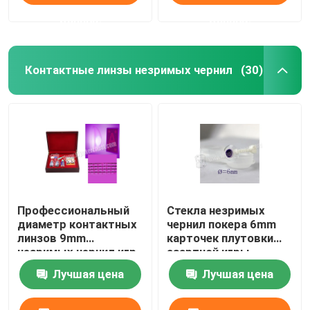
данные
данные
Контактные линзы незримых чернил
(30)
Профессиональный
Стекла незримых
диаметр контактных
чернил покера 6mm
линзов 9mm
карточек плутовки
незримых чернил игр
азартной игры
покера
маркированные UV
Лучшая цена
Лучшая цена
для глаз Брайна