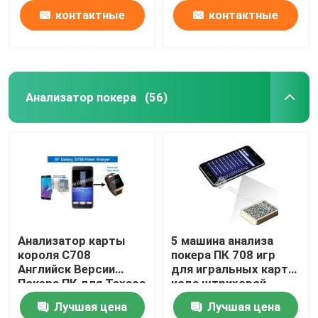
контактные
контактные
данные
данные
Анализатор покера
(56)
Анализатор карты
5 машина анализа
короля С708
покера ПК 708 игр
Английск Версии
для игральных карт
Покера ПК для Техаса
кода штриховой
держит их игра/
маркировки
Лучшая цена
Лучшая цена
индийская игра
маркированных