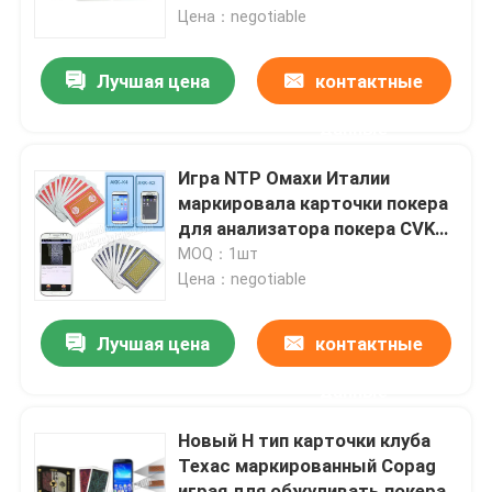
Цена：negotiable
Контактные линзы незримых чернил
Лучшая цена
контактные
Стекла перспективы
данные
Игра NTP Омахи Италии
Анализатор покера
маркировала карточки покера
для анализатора покера CVK
350 /Iphone
MOQ：1шт
Блок развертки покера
Цена：negotiable
Плашки казино волшебные
Лучшая цена
контактные
данные
Приборы казино обжуливая
Новый Н тип карточки клуба
Техас маркированный Copag
Маркированные карточки покера
играя для обжуливать покера