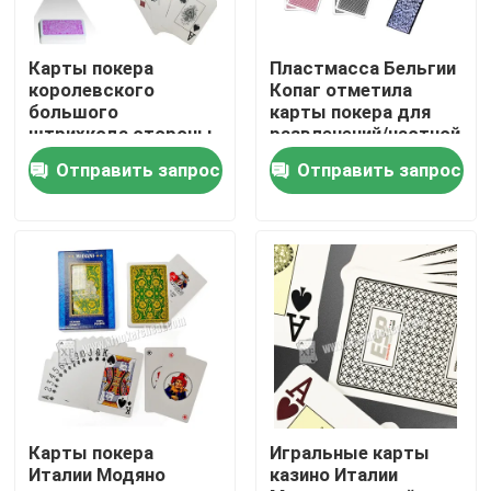
О нас
Карты покера
Пластмасса Бельгии
королевского
Копаг отметила
большого
карты покера для
Экскурсия по заводу
штрихкода стороны
развлечений/частной
размера номера
вечеринки
Отправить запрос
Отправить запрос
широкого
маркированные для
Контроль качества
упредителя покера
Свяжитесь с нами
Новости
Запросите цитату
Карты покера
Игральные карты
Италии Модяно
казино Италии
Незримые играя карточки