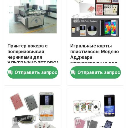
Принтер покера с
Игральные карты
поляризовывая
пластмассы Модяно
чернилами для
Адджара
УЛЬТРАФИОЛЕТОВОГО
маркированные для
анализатора покера
читателя
Отправить запрос
Отправить запрос
контактных линзов
анализатора блока
развертки покера
Домой
Продукты
Видеозаписи