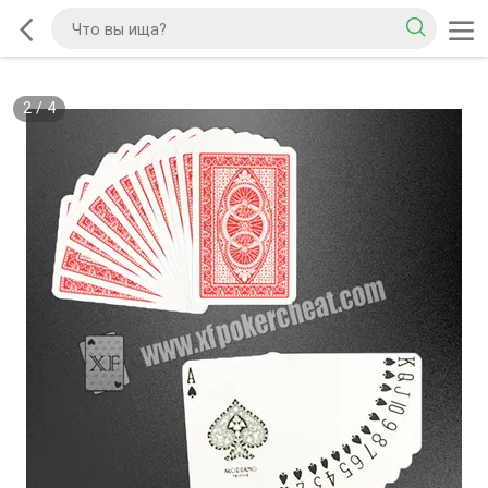
2
/
4