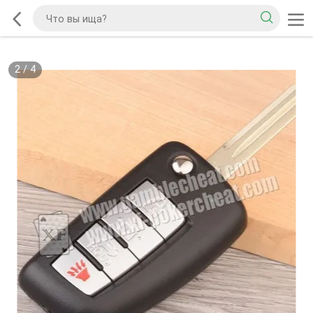
2
/
4