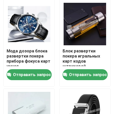
Мода дозора блока
Блок развертки
развертки покера
покера игральных
прибора фокуса карт
карт кодов
умная
штриховой
водоустойчивая/
маркировки,
Отправить запрос
Отправить запрос
прибор азартных игр
пластиковая камера
Домой
чашки воды
Продукты
Видеозаписи