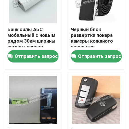
О нас
Банк силы АБС
Черный блок
Экскурсия по заводу
мобильный с новым
развертки покера
рядом 30км ширины
камеры кожаного
камеры чернил
пояса для
невидимых
Контроль качества
Отправить запрос
Отправить запрос
игральных карт
кодов штриховой
маркировки
Свяжитесь с нами
маркированных
Новости
Запросите цитату
Незримые играя карточки