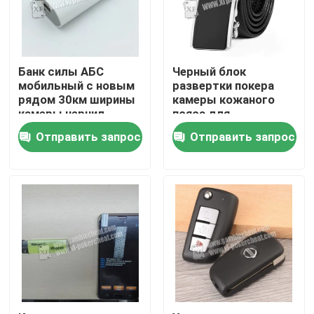
О нас
Банк силы АБС
Черный блок
Экскурсия по заводу
мобильный с новым
развертки покера
рядом 30км ширины
камеры кожаного
камеры чернил
пояса для
невидимых
Контроль качества
Отправить запрос
Отправить запрос
игральных карт
кодов штриховой
маркировки
Свяжитесь с нами
маркированных
Новости
Запросите цитату
Незримые играя карточки