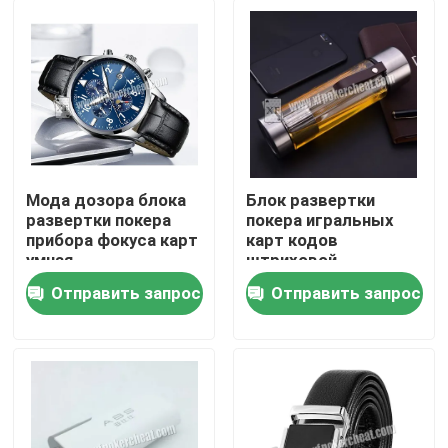
Мода дозора блока
Блок развертки
развертки покера
покера игральных
прибора фокуса карт
карт кодов
умная
штриховой
водоустойчивая/
маркировки,
Отправить запрос
Отправить запрос
прибор азартных игр
пластиковая камера
Домой
чашки воды
Продукты
Видеозаписи