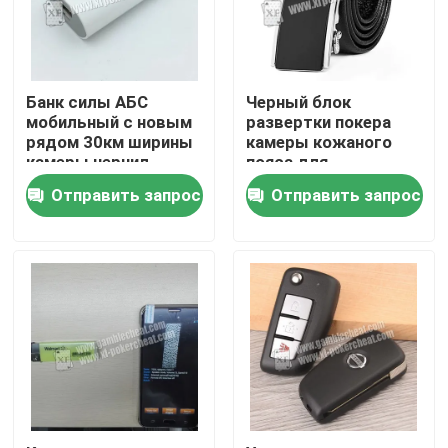
О нас
Банк силы АБС
Черный блок
Экскурсия по заводу
мобильный с новым
развертки покера
рядом 30км ширины
камеры кожаного
камеры чернил
пояса для
невидимых
Контроль качества
Отправить запрос
Отправить запрос
игральных карт
кодов штриховой
маркировки
Свяжитесь с нами
маркированных
Новости
Запросите цитату
Незримые играя карточки