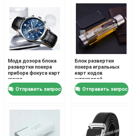
Мода дозора блока
Блок развертки
развертки покера
покера игральных
прибора фокуса карт
карт кодов
умная
штриховой
водоустойчивая/
маркировки,
Отправить запрос
Отправить запрос
прибор азартных игр
пластиковая камера
Домой
чашки воды
Продукты
Видеозаписи