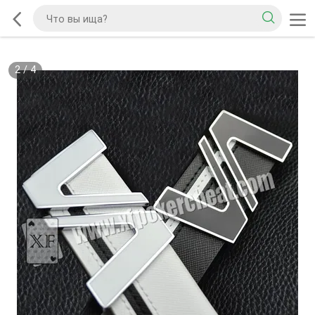
2
/
4