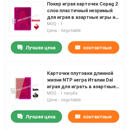
Покер играя карточек Copag 2
слон пластичный незримый
для играя в азартные игры игр
казино плутовки
MOQ：1
Цена：negotiable
Лучшая цена
контактные
данные
Карточки плутовки длинной
жизни NTP негра Италии Dal
играя для играть в азартные
игры
MOQ：1 палуба
Цена：negotiable
Лучшая цена
контактные
данные