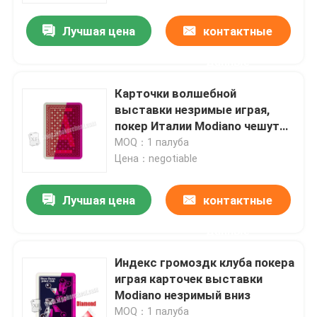
Лучшая цена
контактные
О нас
данные
Экскурсия по заводу
Карточки волшебной
выставки незримые играя,
покер Италии Modiano чешут
Контроль качества
Ramino супер Fiori
MOQ：1 палуба
Цена：negotiable
Свяжитесь с нами
Лучшая цена
контактные
Новости
данные
Индекс громоздк клуба покера
Запросите цитату
играя карточек выставки
Modiano незримый вниз
Незримые играя карточки
MOQ：1 палуба