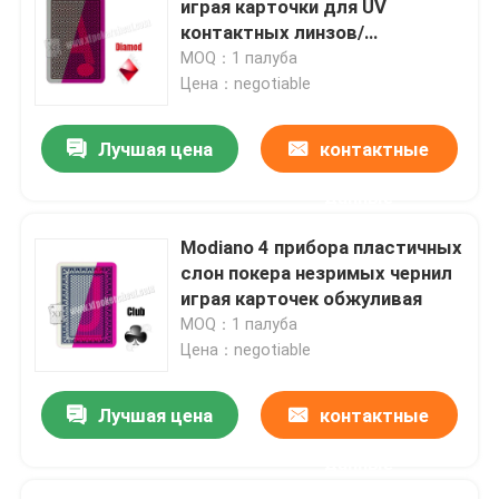
играя карточки для UV
контактных линзов/
приватного казино
MOQ：1 палуба
Цена：negotiable
Лучшая цена
контактные
данные
Modiano 4 прибора пластичных
слон покера незримых чернил
играя карточек обжуливая
MOQ：1 палуба
Цена：negotiable
Лучшая цена
контактные
данные