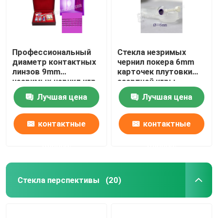
Профессиональный
Стекла незримых
диаметр контактных
чернил покера 6mm
линзов 9mm
карточек плутовки
незримых чернил игр
азартной игры
покера
маркированные UV
Лучшая цена
Лучшая цена
для глаз Брайна
контактные
контактные
данные
данные
Стекла перспективы
(20)