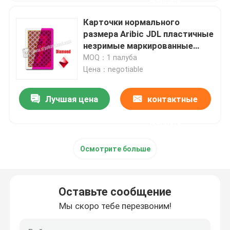
Карточки нормального
размера Aribic JDL пластичные
незримые маркированные
играя для контактных линзов
MOQ：1 палуба
Цена：negotiable
Лучшая цена
контактные
данные
Осмотрите больше
Оставьте сообщение
Мы скоро тебе перезвоним!