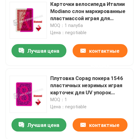
Карточки велосипеда Италии
Modiano слон маркированные
пластмассой играя для
приватного казино
MOQ：1 палуба
Цена：negotiable
Лучшая цена
контактные
данные
Плутовка Copag покера 1546
пластичных незримых играя
карточек для UV упорок
волшебства контактных
MOQ：1
линзов
Цена：negotiable
Лучшая цена
контактные
данные