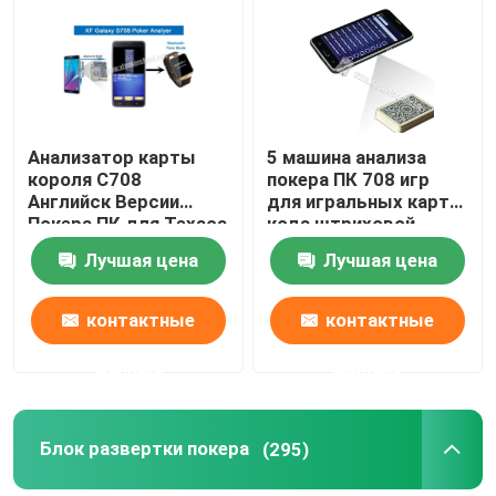
Анализатор карты
5 машина анализа
короля С708
покера ПК 708 игр
Английск Версии
для игральных карт
Покера ПК для Техаса
кода штриховой
держит их игра/
маркировки
Лучшая цена
Лучшая цена
индийская игра
маркированных
контактные
контактные
данные
данные
Блок развертки покера
(295)