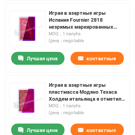
Играя в азартные игры
Испания Fournier 2818
незримых маркированных
играя карточек для игр покера
MOQ：1 палуба
Цена：negotiable
Лучшая цена
контактные
данные
Играя в азартные игры
пластмасса Модяно Техаса
Холдем итальянца я отметил
покер карт
MOQ：1 палуба
Цена：negotiable
Лучшая цена
контактные