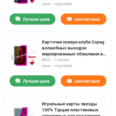
Цена：negotiable
Контактные линзы незримых чернил
Лучшая цена
контактные
Стекла перспективы
данные
Карточки покера клуба Copag
Анализатор покера
волшебных выходок
маркированные обжуливая в
игре покера
MOQ：1 палуба
Блок развертки покера
Цена：negotiable
Плашки казино волшебные
Лучшая цена
контактные
данные
Приборы казино обжуливая
Игральные карты звезды
100% Турции пластиковые
Маркированные карточки покера
невидимые для поддержки