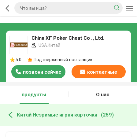
China XF Poker Cheat Co ., Ltd.
USA,Китай
5.0
Подтверженный поставщик
позвони сейчас
контактные
данные
продукты
О нас
Китай Незримые играя карточки
(259)