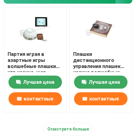
Партия играя в
Плашки
азартные игры
дистанционного
волшебные плашки
управления плашек
игр казино, шар
казино волшебных
плашек керамики
работая с
Лучшая цена
Лучшая цена
перспективы
дистанционным
управлением для
волшебной выставки
контактные
контактные
данные
данные
Осмотрите больше