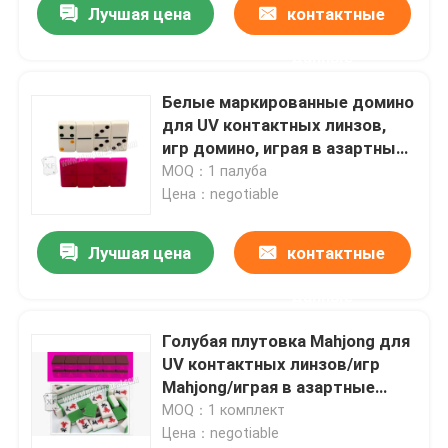
Лучшая цена
контактные
данные
Белые маркированные домино
для UV контактных линзов,
игр домино, играя в азартные
игры
MOQ：1 палуба
Цена：negotiable
Лучшая цена
контактные
данные
Домой
Голубая плутовка Mahjong для
UV контактных линзов/игр
Продукты
Mahjong/играя в азартные
игры инструментов
MOQ：1 комплект
Цена：negotiable
Видеозаписи