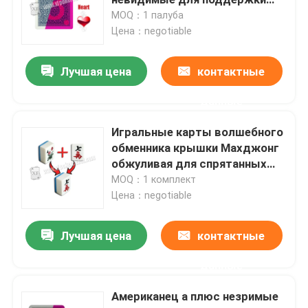
анализатора покера к игре
MOQ：1 палуба
Техаса Холдем Омахи
Цена：negotiable
Програмное обеспечение анализа покера
Лучшая цена
контактные
Прибор плутовки покера
данные
Играя в азартные игры упорки
Игральные карты волшебного
обменника крышки Махджонг
Играя в азартные игры вспомогательное оборудова
обжуливая для спрятанных
Махджонг игр объекта
MOQ：1 комплект
Цена：negotiable
Лучшая цена
контактные
данные
Американец a плюс незримые