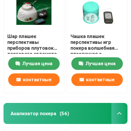
Шар плашек
Чашка плашек
перспективы
перспективы игр
приборов плутовок
покера волшебная
торгового автомата
пластичная с
для волшебной
плашками казино
Лучшая цена
Лучшая цена
выставки
волшебными
контактные
контактные
данные
данные
Анализатор покера
(56)