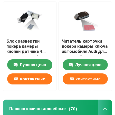
Блок развертки
Читатель карточки
покера камеры
покера камеры ключа
кнопки датчика 4
автомобиля Audi для
светов миниый для
того чтобы
того чтобы
просмотреть
Лучшая цена
Лучшая цена
просмотреть коды
стороны кода
штриховой
штриховой
маркировки играя
маркировки
контактные
контактные
покер
обжуливая играя
карточки
данные
данные
Плашки казино волшебные
(70)